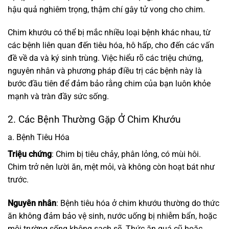
hậu quả nghiêm trọng, thậm chí gây tử vong cho chim.
Chim khướu có thể bị mắc nhiều loại bệnh khác nhau, từ
các bệnh liên quan đến tiêu hóa, hô hấp, cho đến các vấn
đề về da và ký sinh trùng. Việc hiểu rõ các triệu chứng,
nguyên nhân và phương pháp điều trị các bệnh này là
bước đầu tiên để đảm bảo rằng chim của bạn luôn khỏe
mạnh và tràn đầy sức sống.
2. Các Bệnh Thường Gặp Ở Chim Khướu
a. Bệnh Tiêu Hóa
Triệu chứng
: Chim bị tiêu chảy, phân lỏng, có mùi hôi.
Chim trở nên lười ăn, mệt mỏi, và không còn hoạt bát như
trước.
Nguyên nhân
: Bệnh tiêu hóa ở chim khướu thường do thức
ăn không đảm bảo vệ sinh, nước uống bị nhiễm bẩn, hoặc
môi trường sống không sạch sẽ. Thức ăn quá cũ hoặc