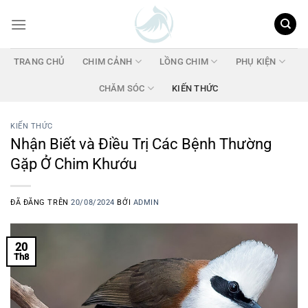
Chuyển
đến
nội
dung
TRANG CHỦ
CHIM CẢNH
LỒNG CHIM
PHỤ KIỆN
CHĂM SÓC
KIẾN THỨC
KIẾN THỨC
Nhận Biết và Điều Trị Các Bệnh Thường
Gặp Ở Chim Khướu
ĐÃ ĐĂNG TRÊN
20/08/2024
BỞI
ADMIN
20
Th8