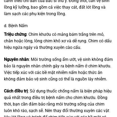
cảnh theo chỉ dẫn của bác sĩ thú y. Đồng thời, cần vệ sinh
lồng kỹ lưỡng, bao gồm cả việc thay cát, đất lót lồng và
làm sạch các phụ kiện trong lồng.
d. Bệnh Nấm
Triệu chứng
: Chim khướu có mảng bám trắng trên mỏ,
chân hoặc lông, lông chim khô xơ và dễ rụng. Chim có dấu
hiệu ngứa ngáy và thường xuyên cào cấu.
Nguyên nhân
: Môi trường sống ẩm ướt, vệ sinh không đảm
bảo là nguyên nhân chính gây ra bệnh nấm ở chim khướu.
Việc tiếp xúc với các bề mặt nhiễm nấm hoặc thức ăn
không đảm bảo vệ sinh cũng có thể là nguồn lây nhiễm.
Cách điều trị
: Sử dụng thuốc chống nấm là biện pháp hiệu
quả nhất trong điều trị bệnh nấm cho chim khướu. Đồng
thời, bạn cần đảm bảo rằng môi trường sống của chim
luôn khô ráo, sạch sẽ. Nên thay đổi thường xuyên các vật