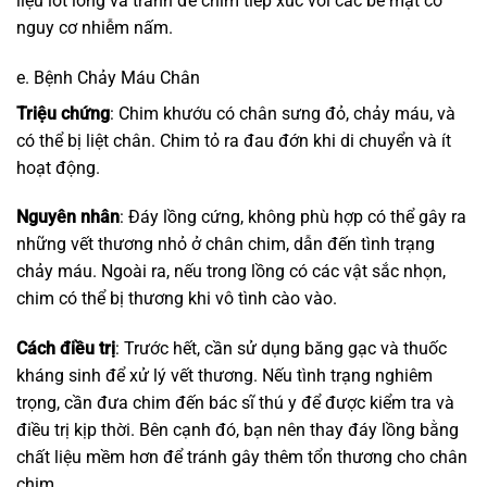
liệu lót lồng và tránh để chim tiếp xúc với các bề mặt có
nguy cơ nhiễm nấm.
e. Bệnh Chảy Máu Chân
Triệu chứng
: Chim khướu có chân sưng đỏ, chảy máu, và
có thể bị liệt chân. Chim tỏ ra đau đớn khi di chuyển và ít
hoạt động.
Nguyên nhân
: Đáy lồng cứng, không phù hợp có thể gây ra
những vết thương nhỏ ở chân chim, dẫn đến tình trạng
chảy máu. Ngoài ra, nếu trong lồng có các vật sắc nhọn,
chim có thể bị thương khi vô tình cào vào.
Cách điều trị
: Trước hết, cần sử dụng băng gạc và thuốc
kháng sinh để xử lý vết thương. Nếu tình trạng nghiêm
trọng, cần đưa chim đến bác sĩ thú y để được kiểm tra và
điều trị kịp thời. Bên cạnh đó, bạn nên thay đáy lồng bằng
chất liệu mềm hơn để tránh gây thêm tổn thương cho chân
chim.