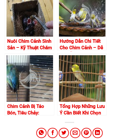
Nuôi Chim Cảnh Sinh
Hướng Dẫn Chi Tiết
Sản – Kỹ Thuật Chăm
Cho Chim Cảnh – Dễ
Sóc Đúng Cách
Như Ăn Kẹo
Chim Cảnh Bị Táo
Tổng Hợp Những Lưu
Bón, Tiêu Chảy:
Ý Cần Biết Khi Chọn
Nguyên Nhân & Cách
Mua Chim Khuyên
Chữa Trị