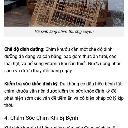
Vệ sinh lồng chim thường xuyên
Chế độ dinh dưỡng
: Chim khướu cần một chế độ dinh
dưỡng đa dạng và cân bằng, bao gồm thức ăn tươi, các
loại hạt, và bổ sung vitamin khi cần thiết. Nước uống phải
sạch và được thay đổi hàng ngày.
Kiểm tra sức khỏe định kỳ
: Dù không có dấu hiệu bệnh tật,
chim khướu vẫn nên được kiểm tra sức khỏe định kỳ để
phát hiện sớm các vấn đề tiềm ẩn và có biện pháp xử lý kịp
thời.
4. Chăm Sóc Chim Khi Bị Bệnh
Khi chim khướu bị bệnh, việc chăm sóc đúng cách là rất