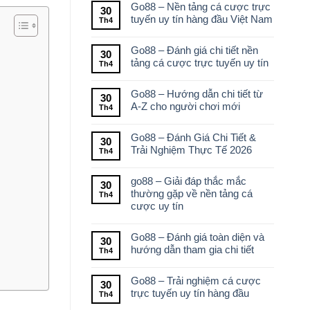
Go88 – Nền tảng cá cược trực
30
tuyến uy tín hàng đầu Việt Nam
Th4
Go88 – Đánh giá chi tiết nền
30
tảng cá cược trực tuyến uy tín
Th4
Go88 – Hướng dẫn chi tiết từ
30
A-Z cho người chơi mới
Th4
Go88 – Đánh Giá Chi Tiết &
30
Trải Nghiệm Thực Tế 2026
Th4
go88 – Giải đáp thắc mắc
30
thường gặp về nền tảng cá
Th4
cược uy tín
Go88 – Đánh giá toàn diện và
30
hướng dẫn tham gia chi tiết
Th4
Go88 – Trải nghiệm cá cược
30
trực tuyến uy tín hàng đầu
Th4