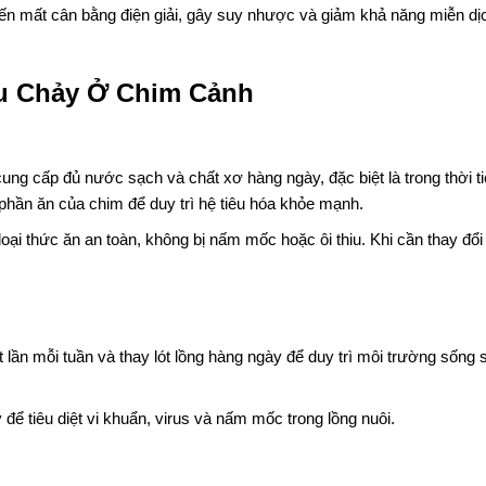
đến mất cân bằng điện giải, gây suy nhược và giảm khả năng miễn dị
u Chảy Ở Chim Cảnh
g cấp đủ nước sạch và chất xơ hàng ngày, đặc biệt là trong thời ti
 phần ăn của chim để duy trì hệ tiêu hóa khỏe mạnh.
i thức ăn an toàn, không bị nấm mốc hoặc ôi thiu. Khi cần thay đổi 
t lần mỗi tuần và thay lót lồng hàng ngày để duy trì môi trường sống
để tiêu diệt vi khuẩn, virus và nấm mốc trong lồng nuôi​.