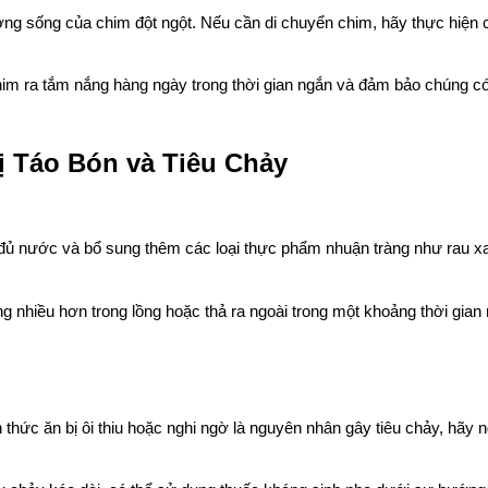
ờng sống của chim đột ngột. Nếu cần di chuyển chim, hãy thực hiện 
m ra tắm nắng hàng ngày trong thời gian ngắn và đảm bảo chúng có 
ị Táo Bón và Tiêu Chảy
 nước và bổ sung thêm các loại thực phẩm nhuận tràng như rau xan
 nhiều hơn trong lồng hoặc thả ra ngoài trong một khoảng thời gian 
 thức ăn bị ôi thiu hoặc nghi ngờ là nguyên nhân gây tiêu chảy, hãy