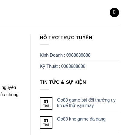
HỖ TRỢ TRỰC TUYẾN
Kinh Doanh : 0988888888
Kỹ Thuật : 0988888888
TIN TỨC & SỰ KIỆN
rõ nguyên
của chúng.
Go88 game bài đổi thưởng uy
01
tín để thử vận may
Th5
Go88 kho game đa dạng
01
Th5