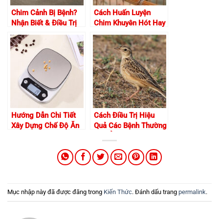
Chim Cảnh Bị Bệnh?
Cách Huấn Luyện
Nhận Biết & Điều Trị
Chim Khuyên Hót Hay
Hiệu Quả
Và Ngoan Ngoãn
Hướng Dẫn Chi Tiết
Cách Điều Trị Hiệu
Xây Dựng Chế Độ Ăn
Quả Các Bệnh Thường
Uống Cho Chim Sáo
Gặp Ở Chim Sơn Ca
Mục nhập này đã được đăng trong
Kiến Thức
. Đánh dấu trang
permalink
.