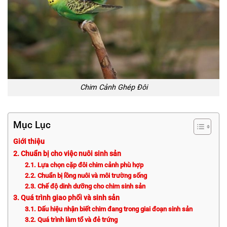
Chim Cảnh Ghép Đôi
Mục Lục
Giới thiệu
2. Chuẩn bị cho việc nuôi sinh sản
2.1. Lựa chọn cặp đôi chim cảnh phù hợp
2.2. Chuẩn bị lồng nuôi và môi trường sống
2.3. Chế độ dinh dưỡng cho chim sinh sản
3. Quá trình giao phối và sinh sản
3.1. Dấu hiệu nhận biết chim đang trong giai đoạn sinh sản
3.2. Quá trình làm tổ và đẻ trứng