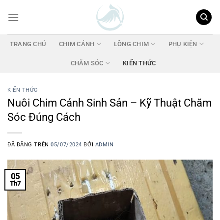
Chuyển
đến
nội
dung
TRANG CHỦ
CHIM CẢNH
LỒNG CHIM
PHỤ KIỆN
CHĂM SÓC
KIẾN THỨC
KIẾN THỨC
Nuôi Chim Cảnh Sinh Sản – Kỹ Thuật Chăm
Sóc Đúng Cách
ĐÃ ĐĂNG TRÊN
05/07/2024
BỞI
ADMIN
05
Th7