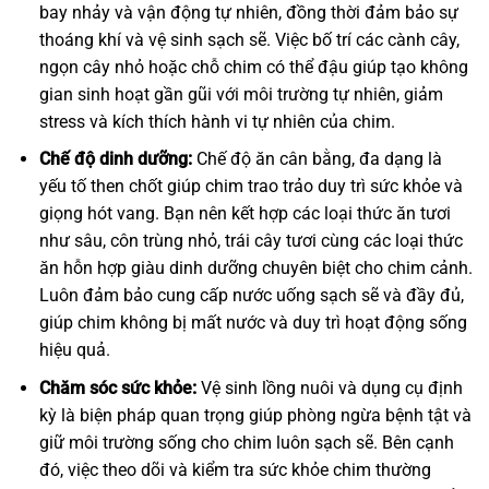
bay nhảy và vận động tự nhiên, đồng thời đảm bảo sự
thoáng khí và vệ sinh sạch sẽ. Việc bố trí các cành cây,
ngọn cây nhỏ hoặc chỗ chim có thể đậu giúp tạo không
gian sinh hoạt gần gũi với môi trường tự nhiên, giảm
stress và kích thích hành vi tự nhiên của chim.
Chế độ dinh dưỡng:
Chế độ ăn cân bằng, đa dạng là
yếu tố then chốt giúp chim trao trảo duy trì sức khỏe và
giọng hót vang. Bạn nên kết hợp các loại thức ăn tươi
như sâu, côn trùng nhỏ, trái cây tươi cùng các loại thức
ăn hỗn hợp giàu dinh dưỡng chuyên biệt cho chim cảnh.
Luôn đảm bảo cung cấp nước uống sạch sẽ và đầy đủ,
giúp chim không bị mất nước và duy trì hoạt động sống
hiệu quả.
Chăm sóc sức khỏe:
Vệ sinh lồng nuôi và dụng cụ định
kỳ là biện pháp quan trọng giúp phòng ngừa bệnh tật và
giữ môi trường sống cho chim luôn sạch sẽ. Bên cạnh
đó, việc theo dõi và kiểm tra sức khỏe chim thường