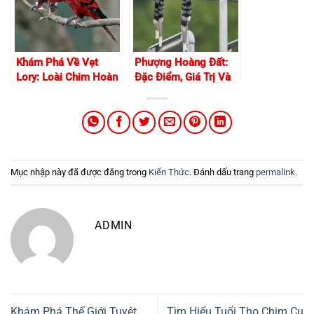
Khám Phá Về Vẹt
Phượng Hoàng Đất:
Lory: Loài Chim Hoàn
Đặc Điểm, Giá Trị Và
Hảo Và Thông Minh!
Cách Chăm Sóc Loài
Chim Cảnh Màu Sắc
Tươi Sáng
Mục nhập này đã được đăng trong
Kiến Thức
. Đánh dấu trang
permalink
.
ADMIN
Khám Phá Thế Giới Tuyệt
Tìm Hiểu Tuổi Thọ Chim Cu