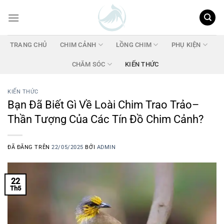
Chuyển
đến
nội
dung
TRANG CHỦ
CHIM CẢNH
LỒNG CHIM
PHỤ KIỆN
CHĂM SÓC
KIẾN THỨC
KIẾN THỨC
Bạn Đã Biết Gì Về Loài Chim Trao Trảo–
Thần Tượng Của Các Tín Đồ Chim Cảnh?
ĐÃ ĐĂNG TRÊN
22/05/2025
BỞI
ADMIN
22
Th5