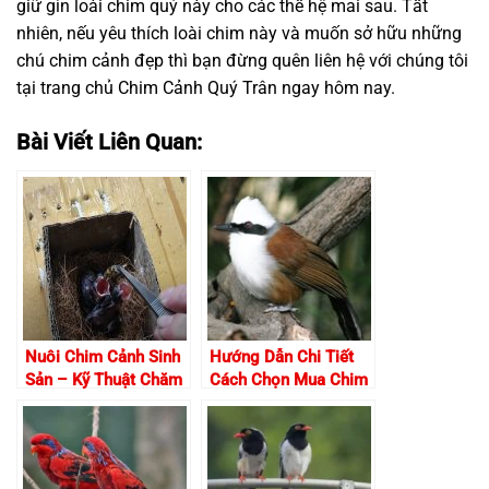
giữ gìn loài chim quý này cho các thế hệ mai sau. Tất
nhiên, nếu yêu thích loài chim này và muốn sở hữu những
chú chim cảnh đẹp thì bạn đừng quên liên hệ với chúng tôi
tại trang chủ Chim Cảnh Quý Trân ngay hôm nay.
Bài Viết Liên Quan:
Nuôi Chim Cảnh Sinh
Hướng Dẫn Chi Tiết
Sản – Kỹ Thuật Chăm
Cách Chọn Mua Chim
Sóc Đúng Cách
Khướu