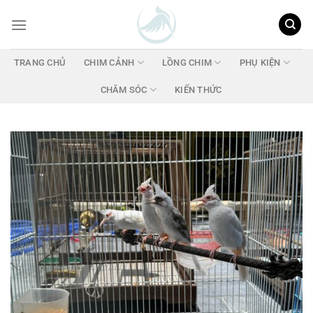
Chuyển
đến
nội
dung
TRANG CHỦ
CHIM CẢNH
LỒNG CHIM
PHỤ KIỆN
CHĂM SÓC
KIẾN THỨC