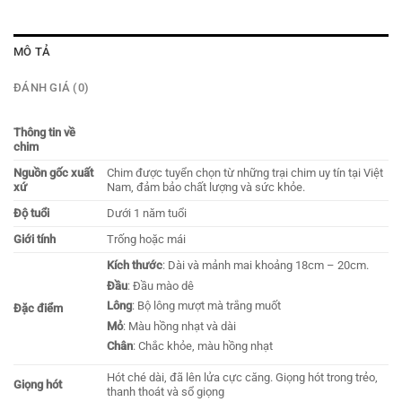
MÔ TẢ
ĐÁNH GIÁ (0)
Thông tin về
chim
Nguồn gốc xuất
Chim được tuyển chọn từ những trại chim uy tín tại Việt
xứ
Nam, đảm bảo chất lượng và sức khỏe.
Độ tuổi
Dưới 1 năm tuổi
Giới tính
Trống hoặc mái
Kích thước
: Dài và mảnh mai khoảng 18cm – 20cm.
Đầu
: Đầu mào dê
Lông
: Bộ lông mượt mà trắng muốt
Đặc điểm
Mỏ
: Màu hồng nhạt và dài
Chân
: Chắc khỏe, màu hồng nhạt​
Hót ché dài, đã lên lửa cực căng. Giọng hót trong trẻo,
Giọng hót
thanh thoát và sổ giọng