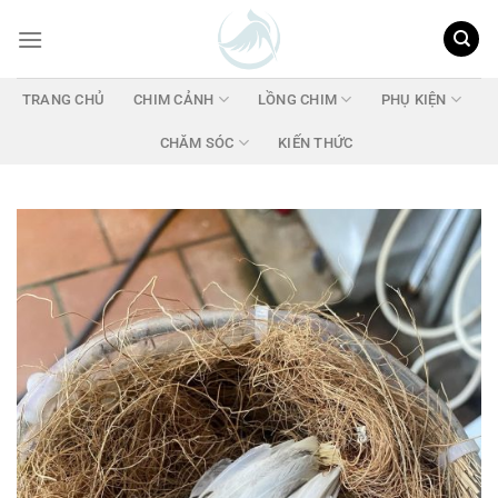
Chuyển
đến
nội
dung
TRANG CHỦ
CHIM CẢNH
LỒNG CHIM
PHỤ KIỆN
CHĂM SÓC
KIẾN THỨC