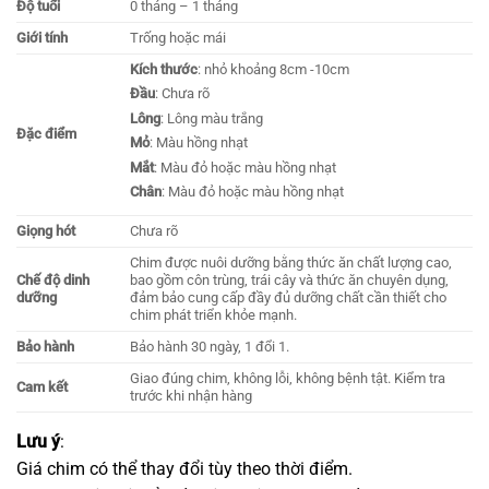
Độ tuổi
0 tháng – 1 tháng
Giới tính
Trống hoặc mái
Kích thước
: nhỏ khoảng 8cm -10cm
Đầu
: Chưa rõ
Lông
: Lông màu trắng
Đặc điểm
Mỏ
: Màu hồng nhạt
Mắt
: Màu đỏ hoặc màu hồng nhạt
Chân
: Màu đỏ hoặc màu hồng nhạt
Giọng hót
Chưa rõ
Chim được nuôi dưỡng bằng thức ăn chất lượng cao,
Chế độ dinh
bao gồm côn trùng, trái cây và thức ăn chuyên dụng,
dưỡng
đảm bảo cung cấp đầy đủ dưỡng chất cần thiết cho
chim phát triển khỏe mạnh​.
Bảo hành
Bảo hành 30 ngày, 1 đổi 1.
Giao đúng chim, không lỗi, không bệnh tật. Kiểm tra
Cam kết
trước khi nhận hàng
Lưu ý
:
Giá chim có thể thay đổi tùy theo thời điểm.