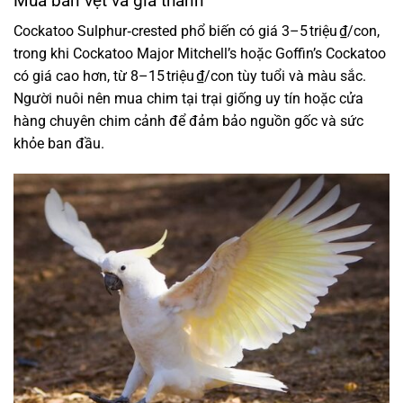
Mua bán vẹt và giá thành
Cockatoo Sulphur‑crested phổ biến có giá 3–5 triệu ₫/con,
trong khi Cockatoo Major Mitchell’s hoặc Goffin’s Cockatoo
có giá cao hơn, từ 8–15 triệu ₫/con tùy tuổi và màu sắc.
Người nuôi nên mua chim tại trại giống uy tín hoặc cửa
hàng chuyên chim cảnh để đảm bảo nguồn gốc và sức
khỏe ban đầu.