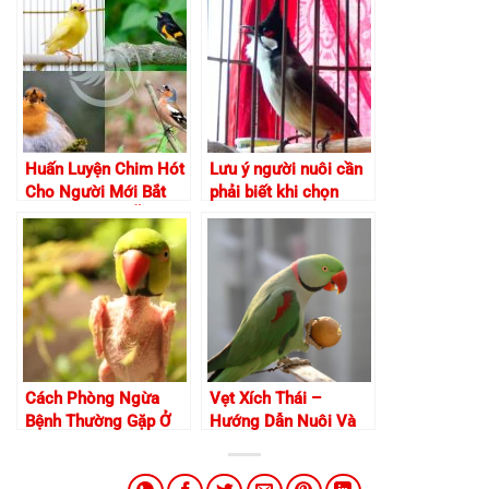
Huấn Luyện Chim Hót
Lưu ý người nuôi cần
Cho Người Mới Bắt
phải biết khi chọn
Đầu – Dễ Như Ăn Kẹo
mua chào mào
Cách Phòng Ngừa
Vẹt Xích Thái –
Bệnh Thường Gặp Ở
Hướng Dẫn Nuôi Và
Vẹt Hiệu Quả
Chăm Sóc Toàn Diện