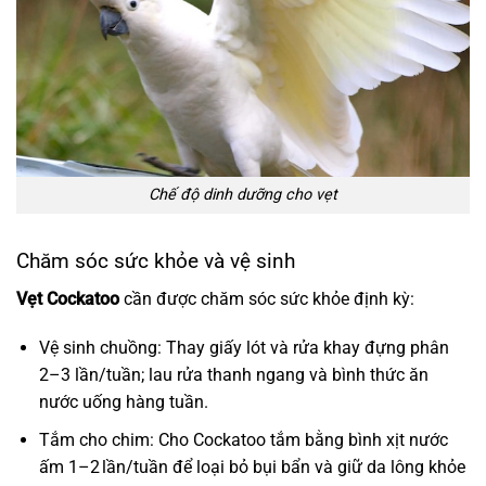
Chế độ dinh dưỡng cho vẹt
Chăm sóc sức khỏe và vệ sinh
Vẹt Cockatoo
cần được chăm sóc sức khỏe định kỳ:
Vệ sinh chuồng: Thay giấy lót và rửa khay đựng phân
2–3 lần/tuần; lau rửa thanh ngang và bình thức ăn
nước uống hàng tuần.
Tắm cho chim: Cho Cockatoo tắm bằng bình xịt nước
ấm 1–2 lần/tuần để loại bỏ bụi bẩn và giữ da lông khỏe