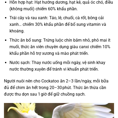
Hỗn hợp hạt: Hạt hướng dương, hạt kê, quả óc chó, điều
(không muối) chiếm 60% khẩu phần.
Trái cây và rau xanh: Táo, lê, chuối, cà rốt, bông cải
xanh… chiếm 30% khẩu phần để bổ sung vitamin và
khoáng.
Thức ăn bổ sung: Trứng luộc chín băm nhỏ, phô mai ít
muối, thức ăn viên chuyên dụng giàu canxi chiếm 10%
khẩu phần hỗ trợ xương và mào phát triển.
Nước sạch: Thay nước uống mỗi ngày, vệ sinh khay
nước thường xuyên để tránh vi khuẩn phát triển.
Người nuôi nên cho Cockatoo ăn 2–3 lần/ngày, mỗi bữa
đủ để chim ăn hết trong 20–30 phút. Thức ăn thừa cần
được thu dọn sau 1 giờ để giữ chuồng sạch.