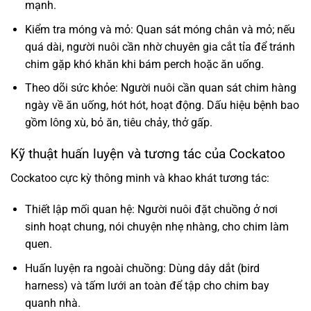
mạnh.
Kiểm tra móng và mỏ: Quan sát móng chân và mỏ; nếu
quá dài, người nuôi cần nhờ chuyên gia cắt tỉa để tránh
chim gặp khó khăn khi bám perch hoặc ăn uống.
Theo dõi sức khỏe: Người nuôi cần quan sát chim hàng
ngày về ăn uống, hót hót, hoạt động. Dấu hiệu bệnh bao
gồm lông xù, bỏ ăn, tiêu chảy, thở gấp.
Kỹ thuật huấn luyện và tương tác của Cockatoo
Cockatoo cực kỳ thông minh và khao khát tương tác:
Thiết lập mối quan hệ: Người nuôi đặt chuồng ở nơi
sinh hoạt chung, nói chuyện nhẹ nhàng, cho chim làm
quen.
Huấn luyện ra ngoài chuồng: Dùng dây dắt (bird
harness) và tấm lưới an toàn để tập cho chim bay
quanh nhà.