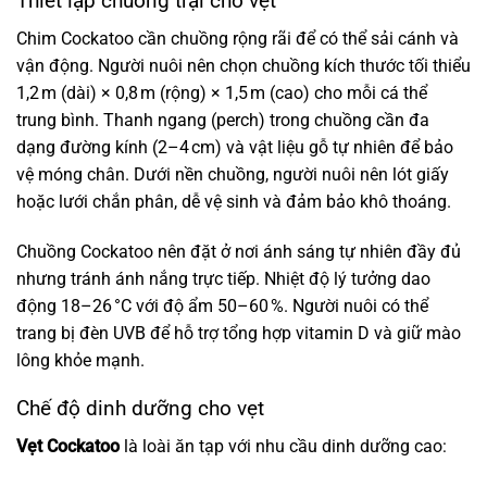
Thiết lập chuồng trại cho vẹt
Chim Cockatoo cần chuồng rộng rãi để có thể sải cánh và
vận động. Người nuôi nên chọn chuồng kích thước tối thiểu
1,2 m (dài) × 0,8 m (rộng) × 1,5 m (cao) cho mỗi cá thể
trung bình. Thanh ngang (perch) trong chuồng cần đa
dạng đường kính (2–4 cm) và vật liệu gỗ tự nhiên để bảo
vệ móng chân. Dưới nền chuồng, người nuôi nên lót giấy
hoặc lưới chắn phân, dễ vệ sinh và đảm bảo khô thoáng.
Chuồng Cockatoo nên đặt ở nơi ánh sáng tự nhiên đầy đủ
nhưng tránh ánh nắng trực tiếp. Nhiệt độ lý tưởng dao
động 18–26 °C với độ ẩm 50–60 %. Người nuôi có thể
trang bị đèn UVB để hỗ trợ tổng hợp vitamin D và giữ mào
lông khỏe mạnh.
Chế độ dinh dưỡng cho vẹt
Vẹt Cockatoo
là loài ăn tạp với nhu cầu dinh dưỡng cao: