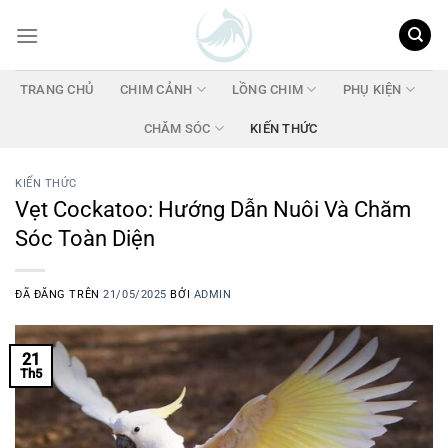
Chuyển
đến
nội
dung
TRANG CHỦ
CHIM CẢNH
LỒNG CHIM
PHỤ KIỆN
CHĂM SÓC
KIẾN THỨC
KIẾN THỨC
Vẹt Cockatoo: Hướng Dẫn Nuôi Và Chăm
Sóc Toàn Diện
ĐÃ ĐĂNG TRÊN
21/05/2025
BỞI
ADMIN
21
Th5