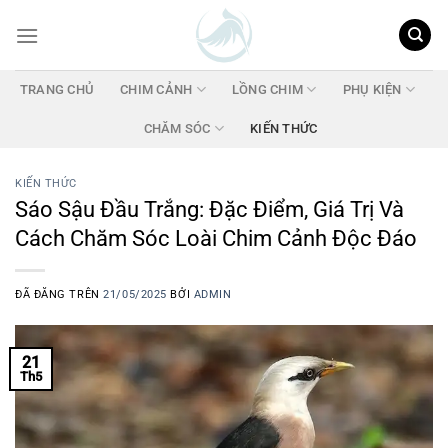
Chuyển
đến
nội
dung
TRANG CHỦ
CHIM CẢNH
LỒNG CHIM
PHỤ KIỆN
CHĂM SÓC
KIẾN THỨC
KIẾN THỨC
Sáo Sậu Đầu Trắng: Đặc Điểm, Giá Trị Và
Cách Chăm Sóc Loài Chim Cảnh Độc Đáo
ĐÃ ĐĂNG TRÊN
21/05/2025
BỞI
ADMIN
21
Th5