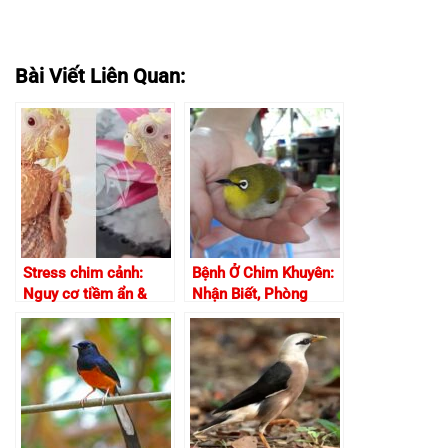
Bài Viết Liên Quan:
Stress chim cảnh:
Bệnh Ở Chim Khuyên:
Nguy cơ tiềm ẩn &
Nhận Biết, Phòng
Giải pháp hiệu quả
Ngừa và Điều Trị