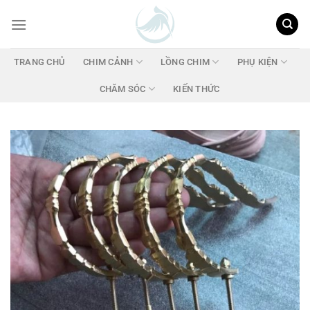
Chuyển
đến
nội
dung
TRANG CHỦ
CHIM CẢNH
LỒNG CHIM
PHỤ KIỆN
CHĂM SÓC
KIẾN THỨC