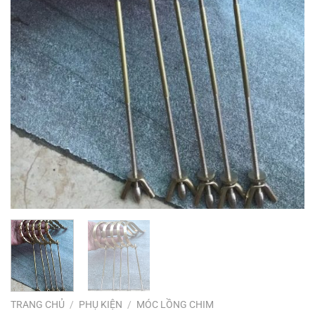
TRANG CHỦ
/
PHỤ KIỆN
/
MÓC LỒNG CHIM