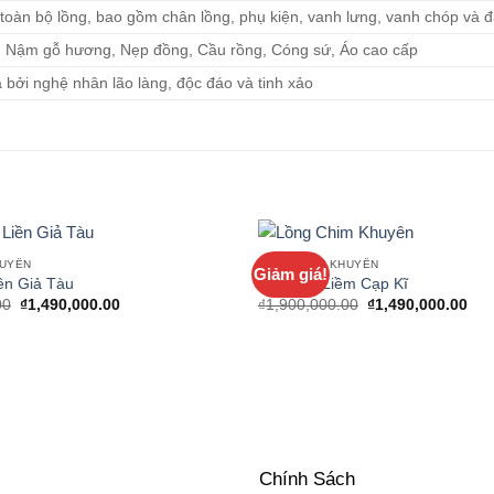
 toàn bộ lồng, bao gồm chân lồng, phụ kiện, vanh lưng, vanh chóp và đ
, Nậm gỗ hương, Nẹp đồng, Cầu rồng, Cóng sứ, Áo cao cấp
bởi nghệ nhân lão làng, độc đáo và tinh xảo
HUYÊN
LỒNG CHIM KHUYÊN
Giảm giá!
ền Giả Tàu
Lồng Đề Liềm Cạp Kĩ
Giá
Giá
Giá
Giá
00
₫
1,490,000.00
₫
1,900,000.00
₫
1,490,000.00
gốc
hiện
gốc
hiệ
là:
tại
là:
tại
₫1,900,000.00.
là:
₫1,900,000.00.
là:
₫1,490,000.00.
₫1,
Chính Sách