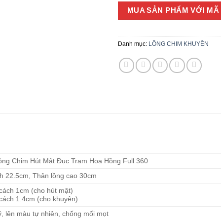
MUA SẢN PHẨM VỚI MÃ 
Danh mục:
LỒNG CHIM KHUYÊN
ồng Chim Hút Mật Đục Trạm Hoa Hồng Full 360
h 22.5cm, Thân lồng cao 30cm
cách 1cm (cho hút mật)
 cách 1.4cm (cho khuyên)
kỹ, lên màu tự nhiên, chống mối mọt