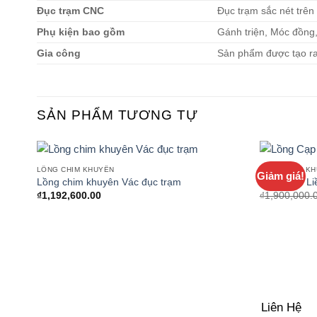
Đục trạm CNC
Đục trạm sắc nét trên
Phụ kiện bao gồm
Gánh triện, Móc đồng
Gia công
Sản phẩm được tạo ra 
SẢN PHẨM TƯƠNG TỰ
LỒNG CHIM KHUYÊN
LỒNG CHIM K
Giảm giá!
Lồng chim khuyên Vác đục trạm
Lồng Cạp Li
₫
1,192,600.00
₫
1,900,000.
Liên Hệ