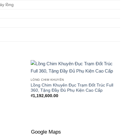
áy lồng
LỒNG CHIM KHUYÊN
LỒNG
Lồng Chim Khuyên Đục Trạm Đốt Trúc Full
Lồng
n
360, Tặng Đầy Đủ Phụ Kiện Cao Cấp
nguyệ
₫
1,192,600.00
₫
1,1
490,000.00.
Google Maps