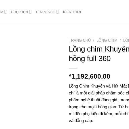
IM
PHỤ KIỆN
CHĂM SÓC
KIẾN THỨC
TRANG CHỦ
/
LỒNG CHIM
/
LỒ
Lồng chim Khuyên
hồng full 360
1,192,600.00
₫
Lồng Chim Khuyên và Hút Mật
chỉ là một giải pháp chăm sóc c
phẩm nghệ thuật đáng giá, man
trọng cho mọi không gian. Từ ho
mỉ đến phụ kiện đi kèm, mỗi chi t
và đẳng cấp.