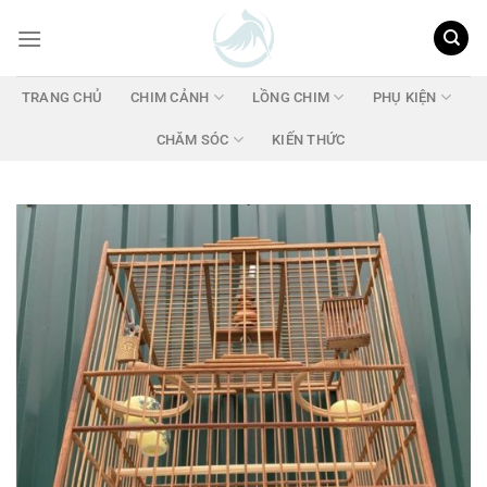
Chuyển
đến
nội
dung
TRANG CHỦ
CHIM CẢNH
LỒNG CHIM
PHỤ KIỆN
CHĂM SÓC
KIẾN THỨC