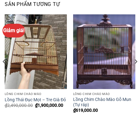
SẢN PHẨM TƯƠNG TỰ
Giảm giá!
LỒNG CHIM CHÀO MÀO
LỒNG CHIM CHÀO MÀO
Lồng Chim Chào Mào Gỗ Mun
Lồng Thái Đục Mọt – Tre Già Đỏ
(Tự ráp)
Giá
Giá
₫
2,490,000.00
₫
1,900,000.00
gốc
hiện
á
₫
619,000.00
là:
tại
ện
₫2,490,000.00.
là:
₫1,900,000.00.
,900,000.00.