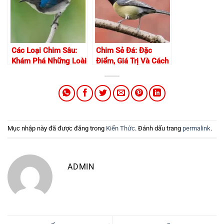
Các Loại Chim Sâu:
Chim Sẻ Đá: Đặc
Khám Phá Những Loài
Điểm, Giá Trị Và Cách
Chim Cảnh Nhỏ Bé
Chăm Sóc Loài Chim
Với Những Bí Mật Cực
Cảnh Nổi Bật
Thú Vị
Mục nhập này đã được đăng trong
Kiến Thức
. Đánh dấu trang
permalink
.
ADMIN