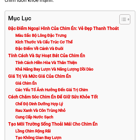
chim luôn khỏe mạnh.
Mục Lục
Đặc Điểm Ngoại Hình Của Chim Én: Vẻ Đẹp Thanh Thoát
Màu Sắc Bộ Lông Đặc Trưng
Kích Thước Và Cấu Trúc Cơ Thể
Đặc Điểm Về Cánh Và Đuôi
Tính Cách Và Sự Hoạt Bát Của Chim Én
Tính Cách Hiền Hòa Và Thân Thiện
Khả Năng Bay Lượn Và Năng Lượng Dồi Dào
Giá Trị Và Mức Giá Của Chim Én
Giá Chim Én
Các Yếu Tố Ảnh Hưởng Đến Giá Trị Chim
Cách Chăm Sóc Chim Én Để Giữ Sức Khỏe Tốt
Chế Độ Dinh Dưỡng Hợp Lý
Rau Xanh Và Côn Trùng Nhỏ
Cung Cấp Nước Sạch
Tạo Môi Trường Sống Thoải Mái Cho Chim Én
Lồng Chim Rộng Rãi
Tạo Không Gian Bay Lượn