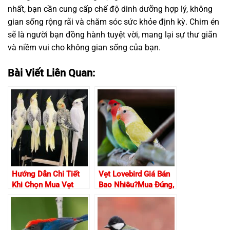
nhất, bạn cần cung cấp chế độ dinh dưỡng hợp lý, không
gian sống rộng rãi và chăm sóc sức khỏe định kỳ. Chim én
sẽ là người bạn đồng hành tuyệt vời, mang lại sự thư giãn
và niềm vui cho không gian sống của bạn.
Bài Viết Liên Quan:
Hướng Dẫn Chi Tiết
Vẹt Lovebird Giá Bán
Khi Chọn Mua Vẹt
Bao Nhiêu?Mua Đúng,
Cho Người Mới
Bạn Có Thể Tiết Kiệm
Hàng Triệu