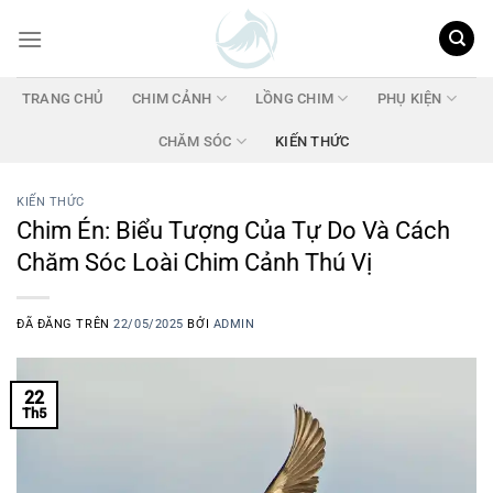
Chuyển
đến
nội
dung
TRANG CHỦ
CHIM CẢNH
LỒNG CHIM
PHỤ KIỆN
CHĂM SÓC
KIẾN THỨC
KIẾN THỨC
Chim Én: Biểu Tượng Của Tự Do Và Cách
Chăm Sóc Loài Chim Cảnh Thú Vị
ĐÃ ĐĂNG TRÊN
22/05/2025
BỞI
ADMIN
22
Th5