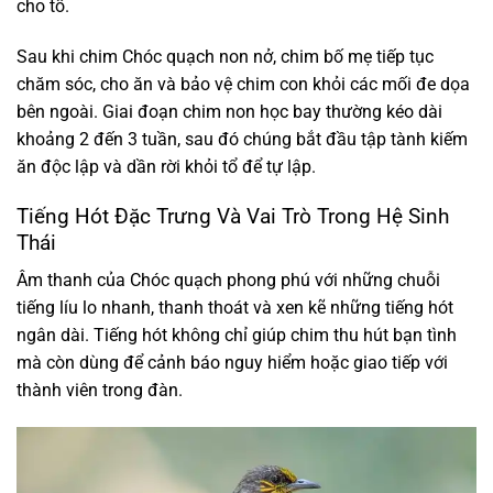
cho tổ.
Sau khi chim Chóc quạch non nở, chim bố mẹ tiếp tục
chăm sóc, cho ăn và bảo vệ chim con khỏi các mối đe dọa
bên ngoài. Giai đoạn chim non học bay thường kéo dài
khoảng 2 đến 3 tuần, sau đó chúng bắt đầu tập tành kiếm
ăn độc lập và dần rời khỏi tổ để tự lập.
Tiếng Hót Đặc Trưng Và Vai Trò Trong Hệ Sinh
Thái
Âm thanh của Chóc quạch phong phú với những chuỗi
tiếng líu lo nhanh, thanh thoát và xen kẽ những tiếng hót
ngân dài. Tiếng hót không chỉ giúp chim thu hút bạn tình
mà còn dùng để cảnh báo nguy hiểm hoặc giao tiếp với
thành viên trong đàn.