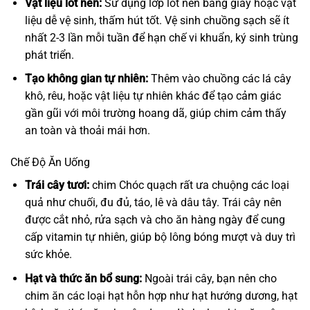
Vật liệu lót nền:
Sử dụng lớp lót nền bằng giấy hoặc vật
liệu dễ vệ sinh, thấm hút tốt. Vệ sinh chuồng sạch sẽ ít
nhất 2-3 lần mỗi tuần để hạn chế vi khuẩn, ký sinh trùng
phát triển.
Tạo không gian tự nhiên:
Thêm vào chuồng các lá cây
khô, rêu, hoặc vật liệu tự nhiên khác để tạo cảm giác
gần gũi với môi trường hoang dã, giúp chim cảm thấy
an toàn và thoải mái hơn.
Chế Độ Ăn Uống
Trái cây tươi:
chim Chóc quạch rất ưa chuộng các loại
quả như chuối, đu đủ, táo, lê và dâu tây. Trái cây nên
được cắt nhỏ, rửa sạch và cho ăn hàng ngày để cung
cấp vitamin tự nhiên, giúp bộ lông bóng mượt và duy trì
sức khỏe.
Hạt và thức ăn bổ sung:
Ngoài trái cây, bạn nên cho
chim ăn các loại hạt hỗn hợp như hạt hướng dương, hạt