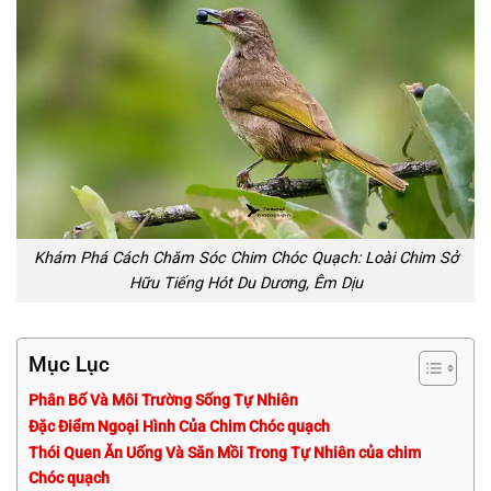
Khám Phá Cách Chăm Sóc Chim Chóc Quạch: Loài Chim Sở
Hữu Tiếng Hót Du Dương, Êm Dịu
Mục Lục
Phân Bố Và Môi Trường Sống Tự Nhiên
Đặc Điểm Ngoại Hình Của Chim Chóc quạch
Thói Quen Ăn Uống Và Săn Mồi Trong Tự Nhiên của chim
Chóc quạch