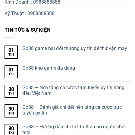
Kinh Doanh : 0988888888
Kỹ Thuật : 0988888888
TIN TỨC & SỰ KIỆN
Go88 game bài đổi thưởng uy tín để thử vận may
01
Th5
Go88 kho game đa dạng
01
Th5
Go88 – Nền tảng cá cược trực tuyến uy tín hàng
30
đầu Việt Nam
Th4
Go88 – Đánh giá chi tiết nền tảng cá cược trực
30
tuyến uy tín
Th4
Go88 – Hướng dẫn chi tiết từ A-Z cho người chơi
30
mới
Th4