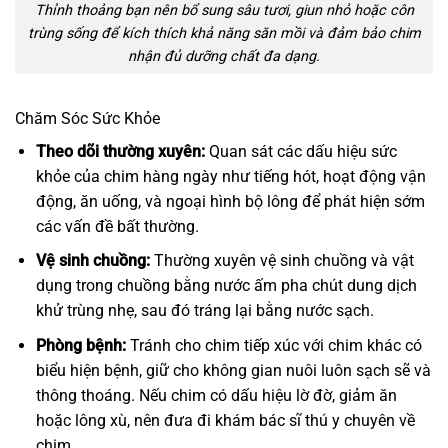
Thỉnh thoảng bạn nên bổ sung sâu tươi, giun nhỏ hoặc côn
trùng sống để kích thích khả năng săn mồi và đảm bảo chim
nhận đủ dưỡng chất đa dạng.
Chăm Sóc Sức Khỏe
Theo dõi thường xuyên:
Quan sát các dấu hiệu sức
khỏe của chim hàng ngày như tiếng hót, hoạt động vận
động, ăn uống, và ngoại hình bộ lông để phát hiện sớm
các vấn đề bất thường.
Vệ sinh chuồng:
Thường xuyên vệ sinh chuồng và vật
dụng trong chuồng bằng nước ấm pha chút dung dịch
khử trùng nhẹ, sau đó tráng lại bằng nước sạch.
Phòng bệnh:
Tránh cho chim tiếp xúc với chim khác có
biểu hiện bệnh, giữ cho không gian nuôi luôn sạch sẽ và
thông thoáng. Nếu chim có dấu hiệu lờ đờ, giảm ăn
hoặc lông xù, nên đưa đi khám bác sĩ thú y chuyên về
chim.