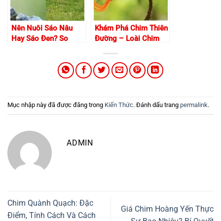
Nên Nuôi Sáo Nâu
Khám Phá Chim Thiên
Hay Sáo Đen? So
Đường – Loài Chim
Sánh Đặc Điểm, Giá
Đẹp Nhất Thế Giới
Trị Và Cách Chăm Sóc
Bạn Chưa Biết!
Mục nhập này đã được đăng trong
Kiến Thức
. Đánh dấu trang
permalink
.
ADMIN
Chim Quành Quạch: Đặc
Giá Chim Hoàng Yến Thực
Điểm, Tính Cách Và Cách