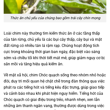
Thức ăn chủ yếu của chúng bao gồm trái cây chín mọng
Loài chim này thường tìm kiếm thức ăn ở các tầng thấp
của tán rừng, chủ yếu là các bụi cây thấp, cây bụi và mặt
đất rừng có nhiều tán lá rậm rạp. Chúng hoạt động tích
cực trong khoảng thời gian ban ngày, đặc biệt vào sáng
sớm và chiều tối khi thời tiết mát mẻ, giúp giảm nguy cơ bị
săn mồi và tăng hiệu quả kiếm ăn.
Về mặt xã hội, chim Chóc quạch sống theo nhóm nhỏ hoặc
đôi, duy trì mối quan hệ chặt chẽ trong đàn thông qua việc
phát ra các tiếng hót và tiếng kêu đặc trưng, giúp giao tiếp
và cảnh báo nhau khi phát hiện nguy hiểm. Tiếng hót của
Chóc quạch có giai điệu trong trẻo, nhanh nhẹn, xen lẫn
những âm thanh ngân vang, thường được dùng trong việc