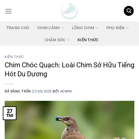
Chuyển
đến
nội
dung
TRANG CHỦ
CHIM CẢNH
LỒNG CHIM
PHỤ KIỆN
CHĂM SÓC
KIẾN THỨC
KIẾN THỨC
Chim Chóc Quạch: Loài Chim Sở Hữu Tiếng
Hót Du Dương
ĐÃ ĐĂNG TRÊN
27/05/2025
BỞI
ADMIN
27
Th5