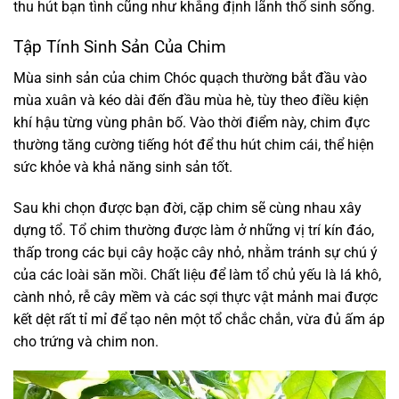
thu hút bạn tình cũng như khẳng định lãnh thổ sinh sống.
Tập Tính Sinh Sản Của Chim
Mùa sinh sản của chim Chóc quạch thường bắt đầu vào
mùa xuân và kéo dài đến đầu mùa hè, tùy theo điều kiện
khí hậu từng vùng phân bố. Vào thời điểm này, chim đực
thường tăng cường tiếng hót để thu hút chim cái, thể hiện
sức khỏe và khả năng sinh sản tốt.
Sau khi chọn được bạn đời, cặp chim sẽ cùng nhau xây
dựng tổ. Tổ chim thường được làm ở những vị trí kín đáo,
thấp trong các bụi cây hoặc cây nhỏ, nhằm tránh sự chú ý
của các loài săn mồi. Chất liệu để làm tổ chủ yếu là lá khô,
cành nhỏ, rễ cây mềm và các sợi thực vật mảnh mai được
kết dệt rất tỉ mỉ để tạo nên một tổ chắc chắn, vừa đủ ấm áp
cho trứng và chim non.