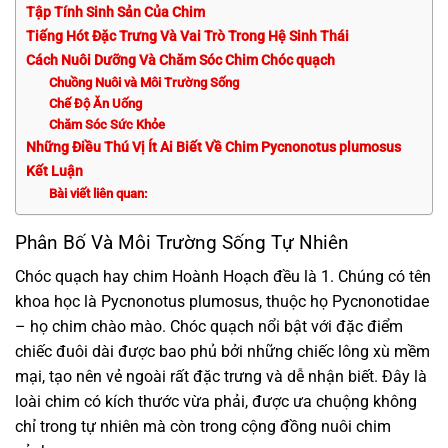
Tập Tính Sinh Sản Của Chim
Tiếng Hót Đặc Trưng Và Vai Trò Trong Hệ Sinh Thái
Cách Nuôi Dưỡng Và Chăm Sóc Chim Chóc quạch
Chuồng Nuôi và Môi Trường Sống
Chế Độ Ăn Uống
Chăm Sóc Sức Khỏe
Những Điều Thú Vị Ít Ai Biết Về Chim Pycnonotus plumosus
Kết Luận
Bài viết liên quan:
Phân Bố Và Môi Trường Sống Tự Nhiên
Chóc quạch hay chim Hoành Hoạch đều là 1. Chúng có tên
khoa học là Pycnonotus plumosus, thuộc họ Pycnonotidae
– họ chim chào mào. Chóc quạch nổi bật với đặc điểm
chiếc đuôi dài được bao phủ bởi những chiếc lông xù mềm
mại, tạo nên vẻ ngoài rất đặc trưng và dễ nhận biết. Đây là
loài chim có kích thước vừa phải, được ưa chuộng không
chỉ trong tự nhiên mà còn trong cộng đồng nuôi chim