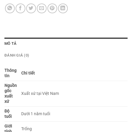
MÔ TẢ
ĐÁNH GIÁ (0)
Thông
Chi tiết
tin
Nguồn
gốc
Xuất xứ tại Việt Nam
xuất
xứ
Độ
Dưới 1 năm tuổi
tuổi
Giới
Trống
tính