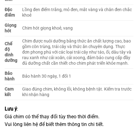
Đặc
Lồng đen điểm trắng, mỏ đen, mắt vàng và chân đen chắc
điểm
khoẻ
Giọng
Chim hót giọng khoẻ, vang
hót
Chim được nuôi dưỡng bằng thức ăn chất lượng cao, bao
Chế
gồm côn trùng, trái cây và thức ăn chuyên dụng. Thực
độ
đơn phong phú với các loại trái cây như táo, ổi, dâu tây và
dinh
rau xanh như cải xoăn, cải xoong, đảm bảo cung cấp đầy
dưỡng
đủ dưỡng chất cần thiết cho chim phát triển khỏe mạnh.
Bảo
Bảo hành 30 ngày, 1 đổi 1
hành
Cam
Giao đúng chim, không lỗi, không bệnh tật. Kiểm tra trước
kết
khi nhận hàng
Lưu ý
:
Giá chim có thể thay đổi tùy theo thời điểm.
Vui lòng liên hệ để biết thêm thông tin chi tiết.