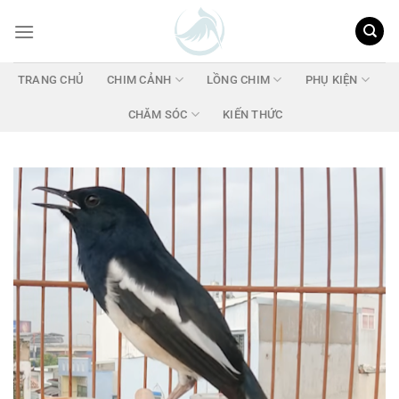
Chuyển
đến
nội
dung
TRANG CHỦ
CHIM CẢNH
LỒNG CHIM
PHỤ KIỆN
CHĂM SÓC
KIẾN THỨC