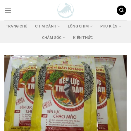
Chuyển
đến
nội
dung
TRANG CHỦ
CHIM CẢNH
LỒNG CHIM
PHỤ KIỆN
CHĂM SÓC
KIẾN THỨC