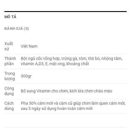
MÔ TẢ
ĐÁNH GIÁ (0)
Xuất
Việt Nam
xứ
Thành
Bột ngũ cốc tổng hợp, trứng gà, tôm, thịt bò, nhộng tằm,
phần
vitamin A,D3, E, mật ong, khoáng chất
Trọng
300gr
lượng
Công
Bổ sung Vitamin cho chim, kích lửa chim chào mào
dụng
Cách
Pha 50% cám mới và cám cũ giúp chim làm quen cám mới,
dùng
sau 3 ngày sử dụng hoàn toàn cám mới