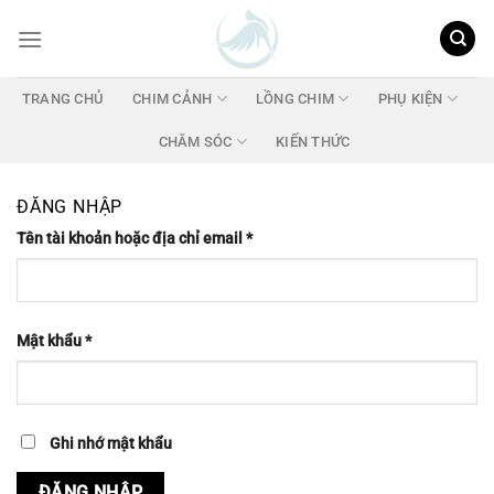
Chuyển
đến
nội
dung
TRANG CHỦ
CHIM CẢNH
LỒNG CHIM
PHỤ KIỆN
CHĂM SÓC
KIẾN THỨC
ĐĂNG NHẬP
Tên tài khoản hoặc địa chỉ email
*
Mật khẩu
*
Ghi nhớ mật khẩu
ĐĂNG NHẬP